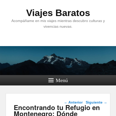
Viajes Baratos
Acompáñame en mis viajes mientras descubro culturas y
vivencias nuevas.
Menú
Navegación de
←
Anterior
Siguiente
→
Encontrando tu Refugio en
entradas
Montenegro: Dónde