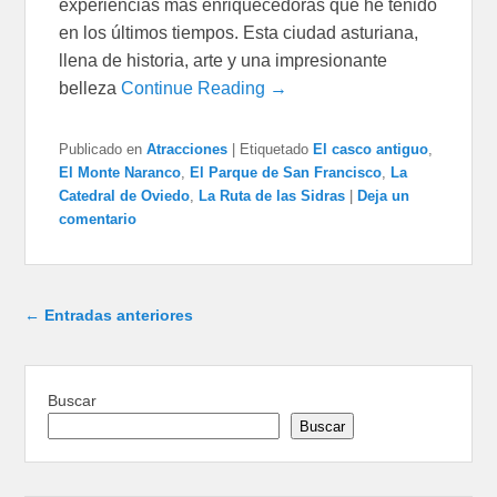
experiencias más enriquecedoras que he tenido
en los últimos tiempos. Esta ciudad asturiana,
llena de historia, arte y una impresionante
belleza
Continue Reading →
Publicado en
Atracciones
|
Etiquetado
El casco antiguo
,
El Monte Naranco
,
El Parque de San Francisco
,
La
Catedral de Oviedo
,
La Ruta de las Sidras
|
Deja un
comentario
Navegación de entradas
←
Entradas anteriores
Buscar
Buscar