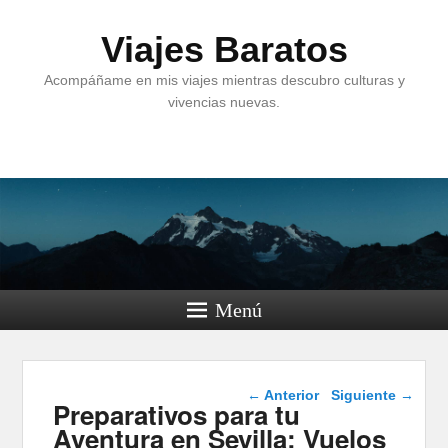
Viajes Baratos
Acompáñame en mis viajes mientras descubro culturas y
vivencias nuevas.
Menú
Navegación de
←
Anterior
Siguiente
→
Preparativos para tu
entradas
Aventura en Sevilla: Vuelos