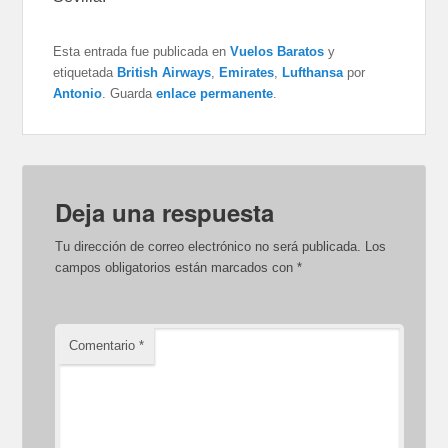
Esta entrada fue publicada en
Vuelos Baratos
y
etiquetada
British Airways
,
Emirates
,
Lufthansa
por
Antonio
. Guarda
enlace permanente
.
Deja una respuesta
Tu dirección de correo electrónico no será publicada.
Los
campos obligatorios están marcados con
*
Comentario
*