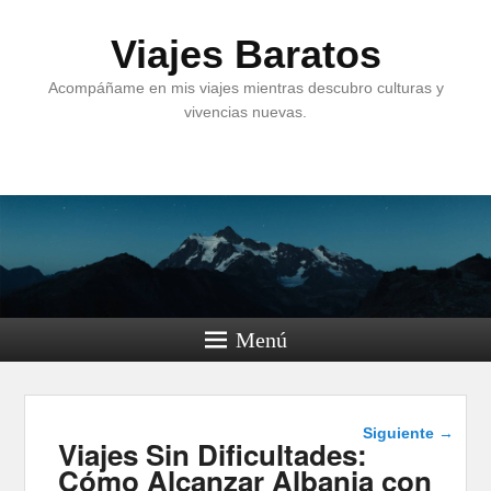
Viajes Baratos
Acompáñame en mis viajes mientras descubro culturas y
vivencias nuevas.
Menú
Navegación
Siguiente
→
Viajes Sin Dificultades:
de entradas
Cómo Alcanzar Albania con