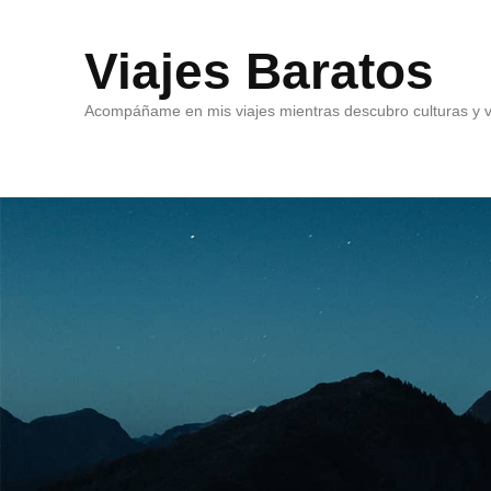
Viajes Baratos
Acompáñame en mis viajes mientras descubro culturas y v