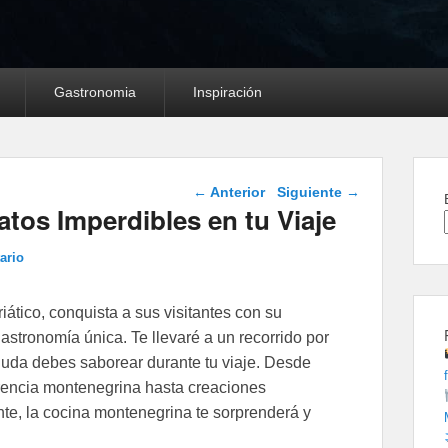
Gastronomia
Inspiración
Navegación de
←
Anterior
Siguiente
→
entradas
atos Imperdibles en tu Viaje
ario
ático, conquista a sus visitantes con su
gastronomía única. Te llevaré a un recorrido por
 duda debes saborear durante tu viaje. Desde
erencia montenegrina hasta creaciones
e, la cocina montenegrina te sorprenderá y