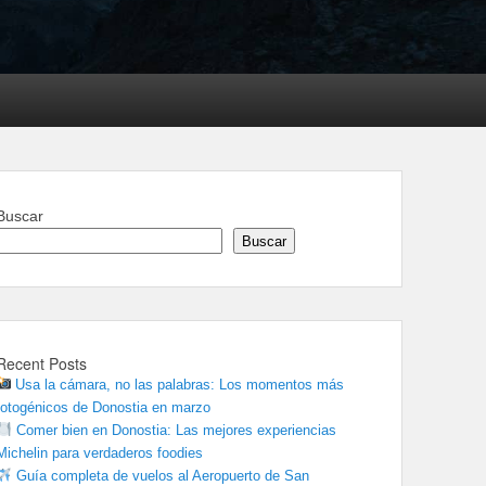
Buscar
Buscar
Recent Posts
Usa la cámara, no las palabras: Los momentos más
fotogénicos de Donostia en marzo
Comer bien en Donostia: Las mejores experiencias
Michelin para verdaderos foodies
Guía completa de vuelos al Aeropuerto de San