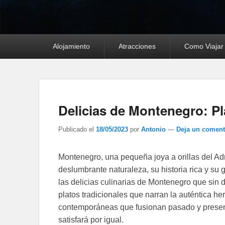
Menú
Alojamiento
Atracciones
Como Viajar
principal
Delicias de Montenegro: Pl
Publicado el
18/05/2023
por
Antonio
—
Deja un coment
Montenegro, una pequeña joya a orillas del Adri
deslumbrante naturaleza, su historia rica y su 
las delicias culinarias de Montenegro que sin
platos tradicionales que narran la auténtica h
contemporáneas que fusionan pasado y present
satisfará por igual.