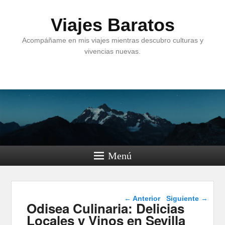
Viajes Baratos
Acompáñame en mis viajes mientras descubro culturas y
vivencias nuevas.
Menú
Navegación de
←
Anterior
Siguiente
→
Odisea Culinaria: Delicias
entradas
Locales y Vinos en Sevilla