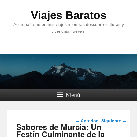
Viajes Baratos
Acompáñame en mis viajes mientras descubro culturas y
vivencias nuevas.
Menú
Navegación de
←
Anterior
Siguiente
→
Sabores de Murcia: Un
entradas
Festín Culminante de la