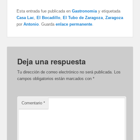
Esta entrada fue publicada en
Gastronomia
y etiquetada
Casa Lac
,
El Bocadillo
,
El Tubo de Zaragoza
,
Zaragoza
por
Antonio
. Guarda
enlace permanente
.
Deja una respuesta
Tu dirección de correo electrónico no será publicada.
Los
campos obligatorios están marcados con
*
Comentario
*