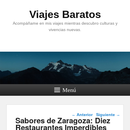
Viajes Baratos
Acompáñame en mis viajes mientras descubro culturas y
vivencias nuevas.
Menú
Navegación de
←
Anterior
Siguiente
→
Sabores de Zaragoza: Diez
entradas
Restaurantes Imperdibles