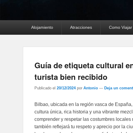
Menú
Alojamiento
Atracciones
Como Viajar
principal
Guía de etiqueta cultural 
turista bien recibido
Publicado el
20/12/2024
por
Antonio
—
Deja un coment
Bilbao, ubicada en la región vasca de España, 
cultura única, rica historia y una vibrante mezc
comprender y respetar las costumbres locales 
también reflejará tu respeto y aprecio por la c