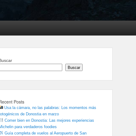
Buscar
Buscar
Recent Posts
Usa la cámara, no las palabras: Los momentos más
fotogénicos de Donostia en marzo
Comer bien en Donostia: Las mejores experiencias
Michelin para verdaderos foodies
Guía completa de vuelos al Aeropuerto de San