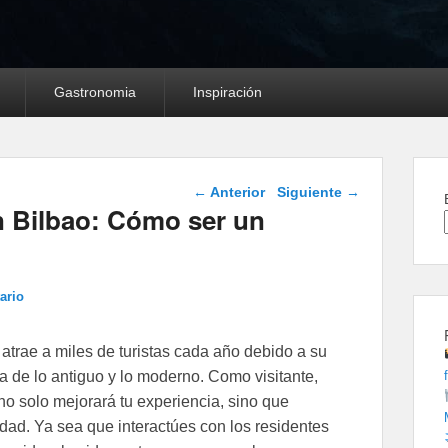
Gastronomia
Inspiración
Navegación de
←
Anterior
Siguiente
→
entradas
en Bilbao: Cómo ser un
ario
atrae a miles de turistas cada año debido a su
la de lo antiguo y lo moderno. Como visitante,
no solo mejorará tu experiencia, sino que
iudad. Ya sea que interactúes con los residentes