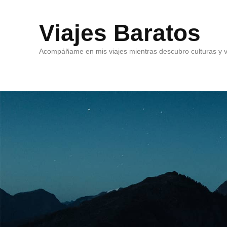
Viajes Baratos
Acompáñame en mis viajes mientras descubro culturas y v