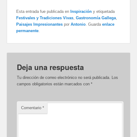
Esta entrada fue publicada en
Inspiración
y etiquetada
Festivales y Tradiciones Vivas
,
Gastronomía Gallega
,
Paisajes Impresionantes
por
Antonio
. Guarda
enlace
permanente
.
Deja una respuesta
Tu dirección de correo electrónico no será publicada.
Los
campos obligatorios están marcados con
*
Comentario
*