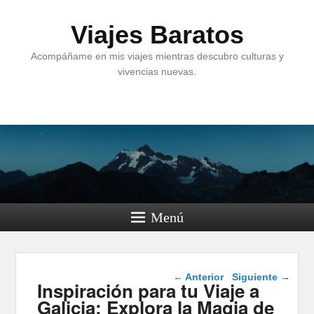
Viajes Baratos
Acompáñame en mis viajes mientras descubro culturas y
vivencias nuevas.
Menú
Navegación de
←
Anterior
Siguiente
→
Inspiración para tu Viaje a
entradas
Galicia: Explora la Magia de