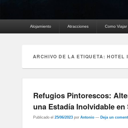
Menú
Alojamiento
Atracciones
Como Viajar
principal
ARCHIVO DE LA ETIQUETA:
HOTEL 
Refugios Pintorescos: Alte
una Estadía Inolvidable en
Publicado el
25/06/2023
por
Antonio
—
Deja un coment