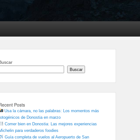
Buscar
Buscar
Recent Posts
Usa la cámara, no las palabras: Los momentos más
fotogénicos de Donostia en marzo
Comer bien en Donostia: Las mejores experiencias
Michelin para verdaderos foodies
Guía completa de vuelos al Aeropuerto de San