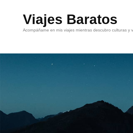
Viajes Baratos
Acompáñame en mis viajes mientras descubro culturas y v