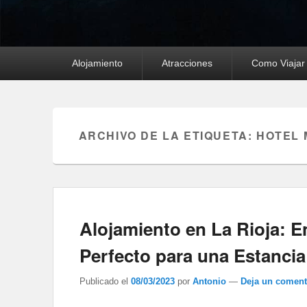
Menú
Alojamiento
Atracciones
Como Viajar
principal
ARCHIVO DE LA ETIQUETA:
HOTEL 
Alojamiento en La Rioja: E
Perfecto para una Estancia
Publicado el
08/03/2023
por
Antonio
—
Deja un coment