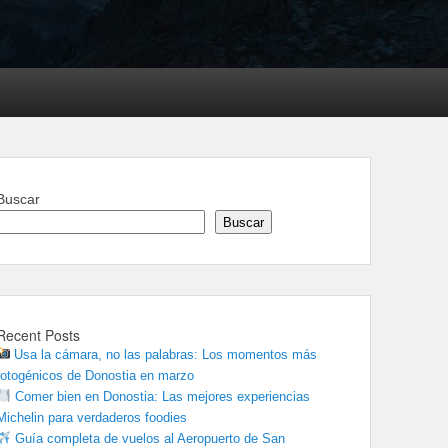
Buscar
Buscar
Recent Posts
Usa la cámara, no las palabras: Los momentos más
fotogénicos de Donostia en marzo
Comer bien en Donostia: Las mejores experiencias
Michelin para verdaderos foodies
Guía completa de vuelos al Aeropuerto de San