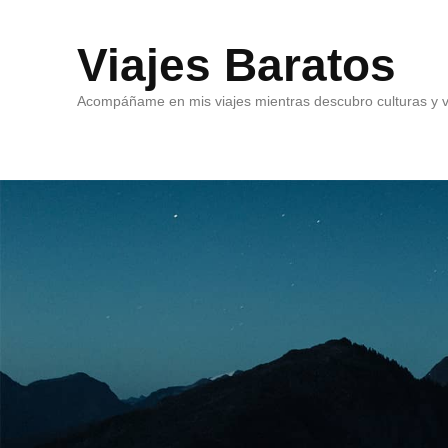
Viajes Baratos
Acompáñame en mis viajes mientras descubro culturas y v