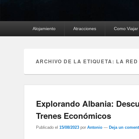
Menú
Alojamiento
Atracciones
Como Viajar
principal
ARCHIVO DE LA ETIQUETA:
LA RED
Explorando Albania: Descu
Trenes Económicos
Publicado el
15/08/2023
por
Antonio
—
Deja un coment