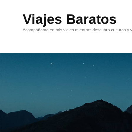
Viajes Baratos
Acompáñame en mis viajes mientras descubro culturas y v