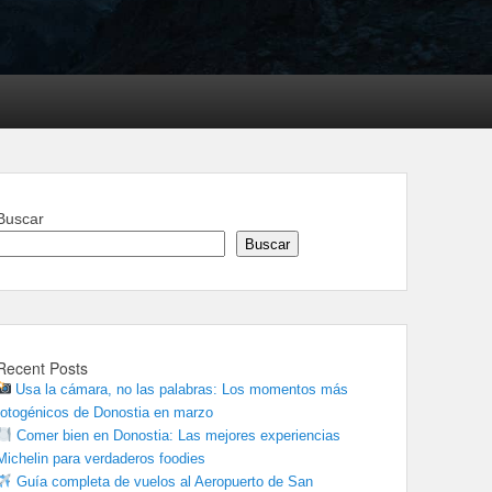
Buscar
Buscar
Recent Posts
Usa la cámara, no las palabras: Los momentos más
fotogénicos de Donostia en marzo
Comer bien en Donostia: Las mejores experiencias
Michelin para verdaderos foodies
Guía completa de vuelos al Aeropuerto de San