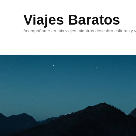
Viajes Baratos
Acompáñame en mis viajes mientras descubro culturas y v