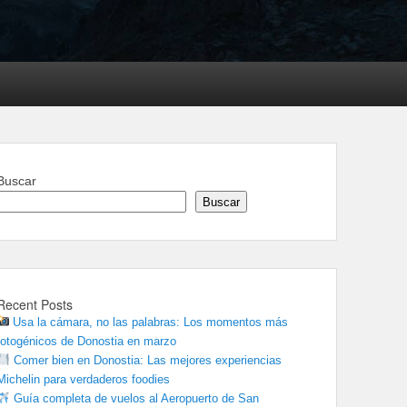
Buscar
Buscar
Recent Posts
Usa la cámara, no las palabras: Los momentos más
fotogénicos de Donostia en marzo
Comer bien en Donostia: Las mejores experiencias
Michelin para verdaderos foodies
Guía completa de vuelos al Aeropuerto de San