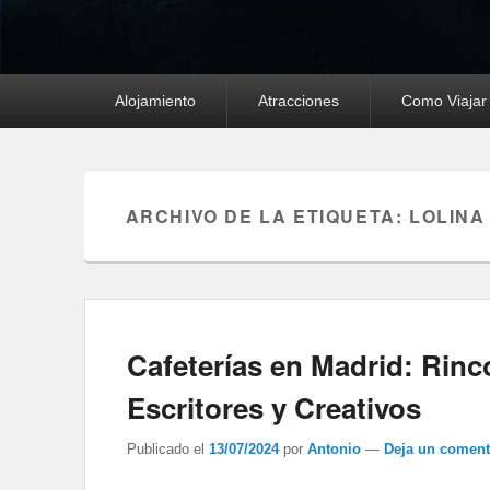
Menú
Alojamiento
Atracciones
Como Viajar
principal
ARCHIVO DE LA ETIQUETA:
LOLINA
Cafeterías en Madrid: Rinc
Escritores y Creativos
Publicado el
13/07/2024
por
Antonio
—
Deja un coment