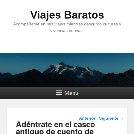
Viajes Baratos
Acompáñame en mis viajes mientras descubro culturas y
vivencias nuevas.
Menú
Navegación de
←
Anterior
Siguiente
→
Adéntrate en el casco
entradas
antiguo de cuento de