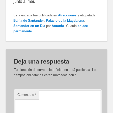
junto al mar.
Esta entrada fue publicada en
Atracciones
y etiquetada
Bahía de Santander
,
Palacio de la Magdalena
,
Santander en un Día
por
Antonio
. Guarda
enlace
permanente
.
Deja una respuesta
Tu dirección de correo electrónico no será publicada.
Los
campos obligatorios están marcados con
*
Comentario
*