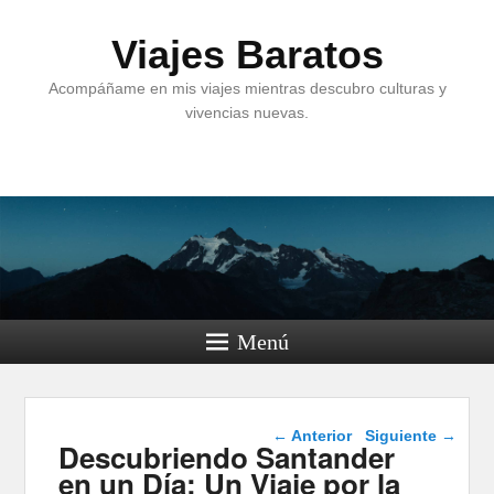
Viajes Baratos
Acompáñame en mis viajes mientras descubro culturas y
vivencias nuevas.
Menú
Navegación de
←
Anterior
Siguiente
→
Descubriendo Santander
entradas
en un Día: Un Viaje por la