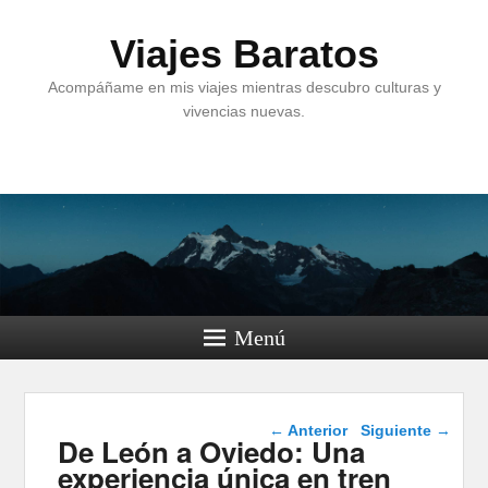
Viajes Baratos
Acompáñame en mis viajes mientras descubro culturas y
vivencias nuevas.
Menú
Navegación de
←
Anterior
Siguiente
→
De León a Oviedo: Una
entradas
experiencia única en tren