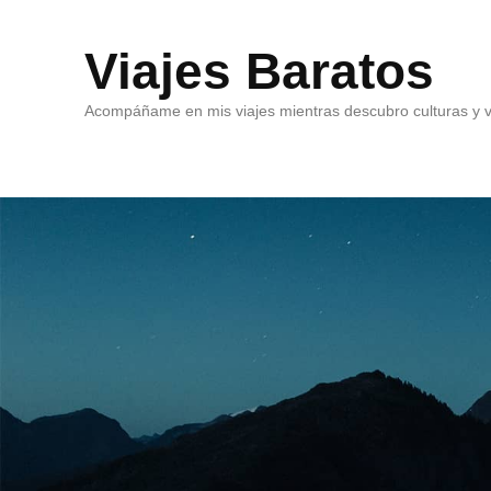
Viajes Baratos
Acompáñame en mis viajes mientras descubro culturas y v