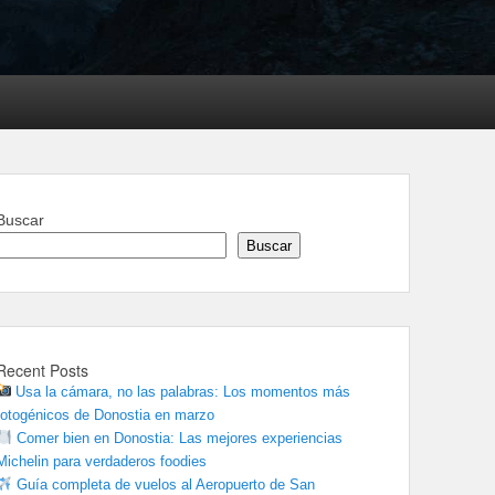
Buscar
Buscar
Recent Posts
Usa la cámara, no las palabras: Los momentos más
fotogénicos de Donostia en marzo
Comer bien en Donostia: Las mejores experiencias
Michelin para verdaderos foodies
Guía completa de vuelos al Aeropuerto de San