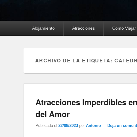
Menú
Alojamiento
Atracciones
Como Viajar
principal
ARCHIVO DE LA ETIQUETA:
CATEDR
Atracciones Imperdibles en
del Amor
Publicado el
22/08/2023
por
Antonio
—
Deja un coment