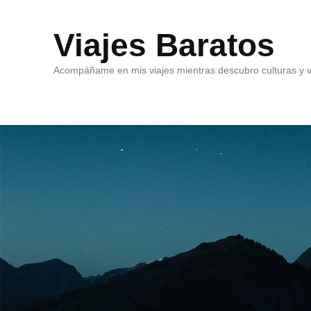
Viajes Baratos
Acompáñame en mis viajes mientras descubro culturas y v