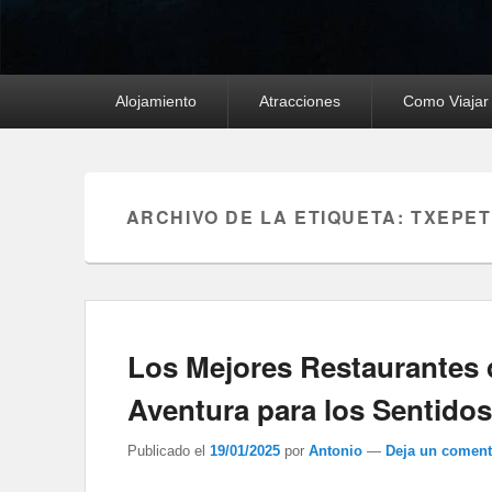
Menú
Alojamiento
Atracciones
Como Viajar
principal
ARCHIVO DE LA ETIQUETA:
TXEPE
Los Mejores Restaurantes 
Aventura para los Sentidos
Publicado el
19/01/2025
por
Antonio
—
Deja un coment