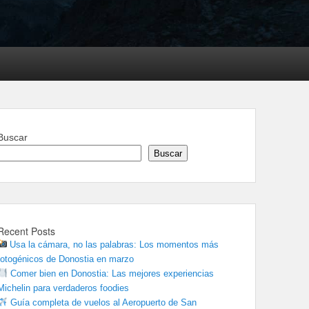
Buscar
Buscar
Recent Posts
Usa la cámara, no las palabras: Los momentos más
fotogénicos de Donostia en marzo
Comer bien en Donostia: Las mejores experiencias
Michelin para verdaderos foodies
Guía completa de vuelos al Aeropuerto de San