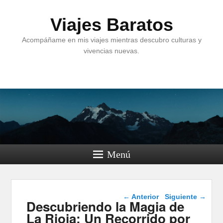
Viajes Baratos
Acompáñame en mis viajes mientras descubro culturas y
vivencias nuevas.
Menú
Navegación de
←
Anterior
Siguiente
→
Descubriendo la Magia de
entradas
La Rioja: Un Recorrido por